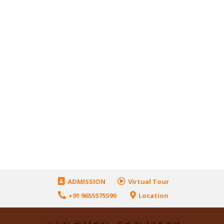
ADMISSION
Virtual Tour
+91 9655575599
Location